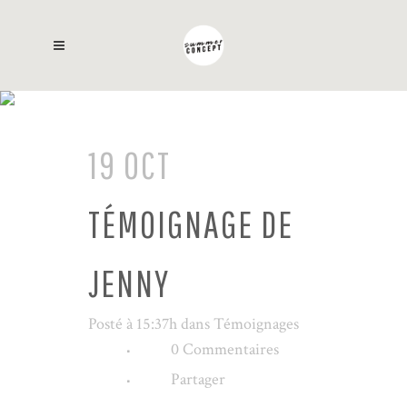
TÉMOIGNAGES
19 OCT
TÉMOIGNAGE DE
JENNY
Posté à 15:37h
dans
Témoignages
0 Commentaires
Partager